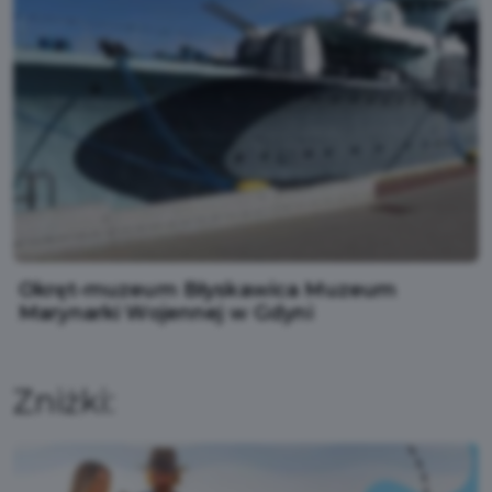
Okręt-muzeum Błyskawica Muzeum
Marynarki Wojennej w Gdyni
Zniżki: