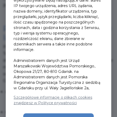
wykorzystywane będą następujące dane: adres
zwiedzać więcej i płacić mniej.
IP twojego urządzenia, adres URL żądania,
nazwa domeny, identyfikator urządzenia, typ
przeglądarki, język przeglądarki, liczba kliknięć,
ilość czasu spędzonego na poszczególnych
Poznaj Pakiet Gdynia na 100
stronach, data i godzina korzystania z Serwisu,
typ i wersja systemu operacyjnego,
lat
rozdzielczość ekranu, dane zbierane w
dziennikach serwera a także inne podobne
Pakiet Gdynia na 100 lat w ramach Pomorskiej Karty
informacje.
Turysty to kompletny zestaw najważniejszych atrakcji i
obiektów kultury miasta. Od morskich ikon po nowoczesne
Administratorem danych jest Urząd
Marszałkowski Województwa Pomorskiego,
muzea — wszystko w jednym pakiecie, gotowe do
Okopowa 21/27, 80-810 Gdańsk. na
odkrywania.
Administratorem danych jest Pomorska
Co zyskujesz?
Regionalna Organizacja Turystyczna z siedzibą
w Gdańsku przy ul. Wały Jagiellońskie 2a,
dostęp do kluczowych atrakcji Gdyni,
Szczegółowe informacje o plikach cookies
znajdziesz w Polityce prywatności
realne oszczędności na zwiedzaniu,