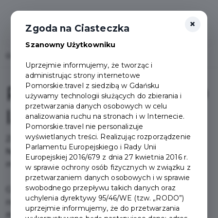
×
Zgoda na Ciasteczka
Szanowny Użytkowniku
Home
Pakiety
Pakiet Gdynia na 100 lat
Uprzejmie informujemy, że tworząc i
administrując strony internetowe
Pomorskie.travel z siedzibą w Gdańsku
Pakiet Gdynia na 100
używamy technologii służących do zbierania i
przetwarzania danych osobowych w celu
lat
analizowania ruchu na stronach i w Internecie.
Pomorskie.travel nie personalizuje
wyświetlanych treści. Realizując rozporządzenie
Zaczęło się od morza.
Parlamentu Europejskiego i Rady Unii
Najpierw powstał port, potem miasto z morza i
Europejskiej 2016/679 z dnia 27 kwietnia 2016 r.
marzeń.
w sprawie ochrony osób fizycznych w związku z
przetwarzaniem danych osobowych i w sprawie
swobodnego przepływu takich danych oraz
Gdynia świętuje swoje 100-lecie: symbol
uchylenia dyrektywy 95/46/WE (tzw. „RODO”)
nowoczesności, otwartości i odwagi. To idealny
uprzejmie informujemy, że do przetwarzania
moment, by zobaczyć jej turystyczną stronę —