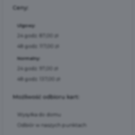
Ceny:
Ulgowy:
24 godz. 87,00 zł
48 godz. 117,00 zł
Normalny:
24 godz. 97,00 zł
48 godz. 137,00 zł
Możliwość odbioru kart:
Wysyłka do domu
Odbiór w naszych punktach