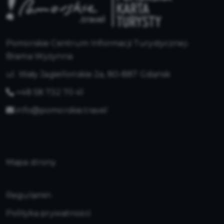
Pomorskie Centrum Informacji Turystycznej-
Brama Wyżynna
ul. Wały Jagiellońskie 2a, 80-887 Gdańsk
+48 58 732 70 41
info@pomorskie.travel
Mapa strony
Regulamin
Polityka prywatności