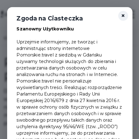
×
Login/Rejestracja
Otwór
Zgoda na Ciasteczka
Szanowny Użytkowniku
Home
Pakiety
Pakiet Odkrywca Premium
Uprzejmie informujemy, że tworząc i
administrując strony internetowe
Pomorskie.travel z siedzibą w Gdańsku
Pakiet Odkrywca
używamy technologii służących do zbierania i
przetwarzania danych osobowych w celu
Premium
analizowania ruchu na stronach i w Internecie.
Pomorskie.travel nie personalizuje
wyświetlanych treści. Realizując rozporządzenie
Dla pasjonatów zwiedzania opracowaliśmy
Parlamentu Europejskiego i Rady Unii
wyjątkowy pakiet atrakcji, które zaspokoją nawet
Europejskiej 2016/679 z dnia 27 kwietnia 2016 r.
w sprawie ochrony osób fizycznych w związku z
największy głód wiedzy. Archeologia, historia,
przetwarzaniem danych osobowych i w sprawie
marynistyka, przyroda czy sztuka - wszystko to
swobodnego przepływu takich danych oraz
przeplata się w Gdańsku.
uchylenia dyrektywy 95/46/WE (tzw. „RODO”)
uprzejmie informujemy, że do przetwarzania