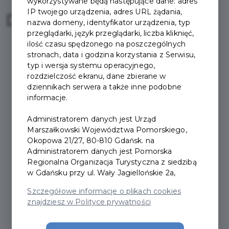
wykorzystywane będą następujące dane: adres
IP twojego urządzenia, adres URL żądania,
Darmowe wejścia:
nazwa domeny, identyfikator urządzenia, typ
przeglądarki, język przeglądarki, liczba kliknięć,
ilość czasu spędzonego na poszczególnych
stronach, data i godzina korzystania z Serwisu,
typ i wersja systemu operacyjnego,
rozdzielczość ekranu, dane zbierane w
dziennikach serwera a także inne podobne
informacje.
Administratorem danych jest Urząd
Marszałkowski Województwa Pomorskiego,
Okopowa 21/27, 80-810 Gdańsk. na
Administratorem danych jest Pomorska
Regionalna Organizacja Turystyczna z siedzibą
w Gdańsku przy ul. Wały Jagiellońskie 2a,
Szczegółowe informacje o plikach cookies
znajdziesz w Polityce prywatności