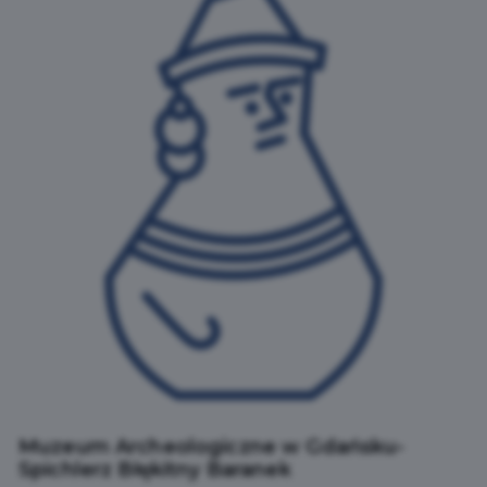
Muzeum Archeologiczne w Gdańsku-
Spichlerz Błękitny Baranek