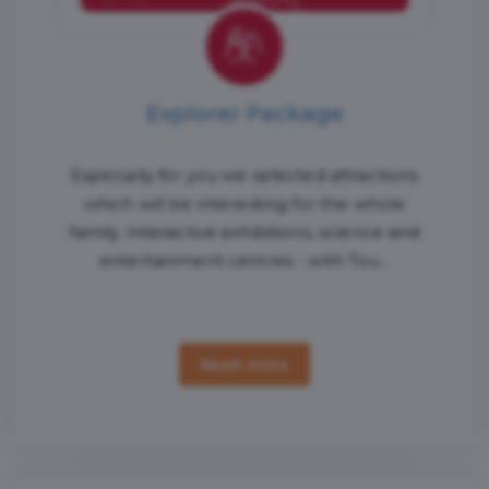
Explorer Package
Especially for you we selected attractions
which will be interesting for the whole
family. Interactive exhibitions, science and
entertainment centres - with Tou...
Read more