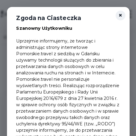
×
Sign in / Sign up
Otwór
Zgoda na Ciasteczka
Szanowny Użytkowniku
Home
Packages
Uprzejmie informujemy, że tworząc i
administrując strony internetowe
Pomorskie.travel z siedzibą w Gdańsku
używamy technologii służących do zbierania i
przetwarzania danych osobowych w celu
Zwiedzaj Region
analizowania ruchu na stronach i w Internecie.
Pomorskie.travel nie personalizuje
wyświetlanych treści. Realizując rozporządzenie
Parlamentu Europejskiego i Rady Unii
Europejskiej 2016/679 z dnia 27 kwietnia 2016 r.
w sprawie ochrony osób fizycznych w związku z
przetwarzaniem danych osobowych i w sprawie
swobodnego przepływu takich danych oraz
uchylenia dyrektywy 95/46/WE (tzw. „RODO”)
uprzejmie informujemy, że do przetwarzania