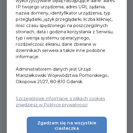
wykorzystywane będą następujące dane: adres
IP twojego urządzenia, adres URL żądania,
nazwa domeny, identyfikator urządzenia, typ
przeglądarki, język przeglądarki, liczba kliknięć,
ilość czasu spędzonego na poszczególnych
stronach, data i godzina korzystania z Serwisu,
typ i wersja systemu operacyjnego,
rozdzielczość ekranu, dane zbierane w
dziennikach serwera a także inne podobne
informacje.
Gdynia Package
Administratorem danych jest Urząd
Marszałkowski Województwa Pomorskiego,
It all started with the sea. First, a port was
Okopowa 21/27, 80-810 Gdańsk.
built, then a city rose from the sea and
dreams. Gdynia is celebrating its 100th
Szczegółowe informacje o plikach cookies
anniversary: a symbol of m...
znajdziesz w Polityce prywatności
Zgadzam się na wszystkie
ciasteczka
Read more