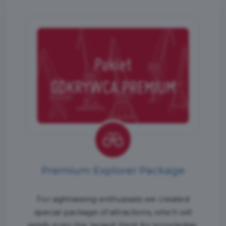
Premium Explorer Package
For sightseeing enthusiasts we created
special package of attractions, which will
satisfy even the largest thirst for knowledge.