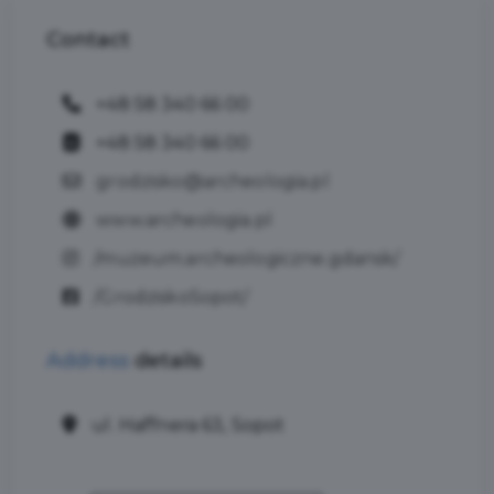
Contact
+48 58 340 66 00
+48 58 340 66 00
grodzisko@archeologia.pl
www.archeologia.pl
/muzeum.archeologiczne.gdansk/
/GrodziskoSopot/
Address
details
ul. Haffnera 63, Sopot