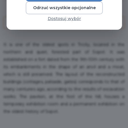
Odrzuć wszystkie opcjonalne
Dostosuj wybór
GO TO PURCHASE
It is one of the oldest spots in Tricity, located in the
northern and quiet, forested part of Sopot. It was
established on a fort dated from the 9th-10th century with
its embankments in the shape of an anvil and a moat,
which is still preserved. The layout of the reconstructed
buildings (cottages, palisade, gates) corresponds to that of
many centuries ago, according to the results of excavation
works. The pavilion, at the foot of the hill, houses a
temporary exhibition room and a permanent exhibition on
the oldest history of Sopot.