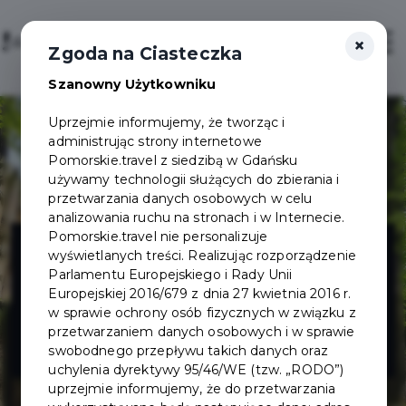
×
Sign in / Sign up
Otwór
Zgoda na Ciasteczka
Szanowny Użytkowniku
Uprzejmie informujemy, że tworząc i
administrując strony internetowe
Pomorskie.travel z siedzibą w Gdańsku
używamy technologii służących do zbierania i
przetwarzania danych osobowych w celu
analizowania ruchu na stronach i w Internecie.
Archaeological
Pomorskie.travel nie personalizuje
wyświetlanych treści. Realizując rozporządzenie
Parlamentu Europejskiego i Rady Unii
Museum: Sopot
Europejskiej 2016/679 z dnia 27 kwietnia 2016 r.
w sprawie ochrony osób fizycznych w związku z
przetwarzaniem danych osobowych i w sprawie
Stronghold
swobodnego przepływu takich danych oraz
uchylenia dyrektywy 95/46/WE (tzw. „RODO”)
uprzejmie informujemy, że do przetwarzania