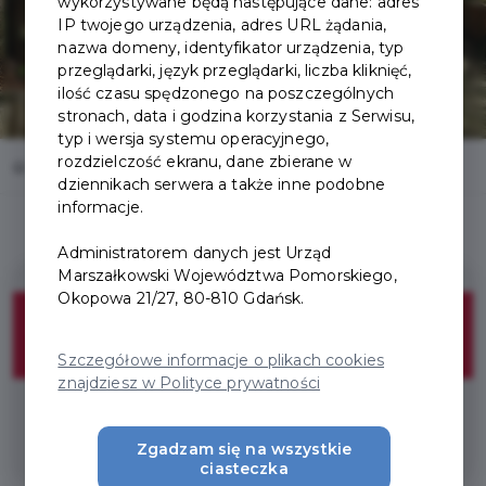
wykorzystywane będą następujące dane: adres
IP twojego urządzenia, adres URL żądania,
nazwa domeny, identyfikator urządzenia, typ
przeglądarki, język przeglądarki, liczba kliknięć,
ilość czasu spędzonego na poszczególnych
stronach, data i godzina korzystania z Serwisu,
typ i wersja systemu operacyjnego,
rozdzielczość ekranu, dane zbierane w
Home
Oferty
Archaeological Museum: Sopot Stronghold
dziennikach serwera a także inne podobne
informacje.
Administratorem danych jest Urząd
Marszałkowski Województwa Pomorskiego,
Okopowa 21/27, 80-810 Gdańsk.
Free admission
Szczegółowe informacje o plikach cookies
znajdziesz w Polityce prywatności
* Required Explorer Package
Zgadzam się na wszystkie
ciasteczka