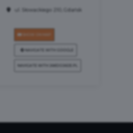
ul. Słowackiego 210, Gdańsk
SHOW ON MAP
NAVIGATE WITH GOOGLE
NAVIGATE WITH JAKDOJADE.PL