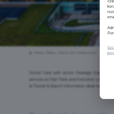
cza
kor
roz
inn
Adm
Pom
Szc
pry
Home
Oferty
Gdansk Lech Walesa Airport
Tourist Card with active Package Explorer 
services as Fast Track and Executive Lounge at
at Tourist & Airport Information desk next to arr