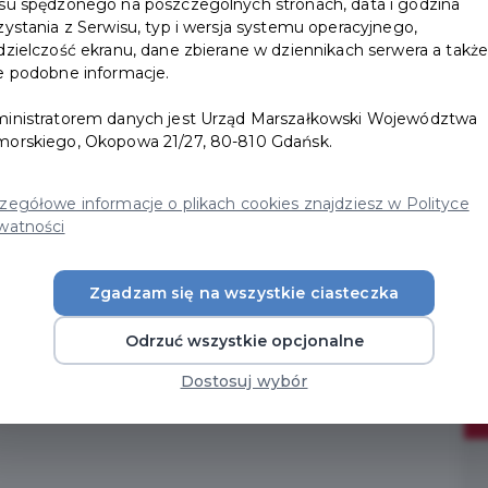
su spędzonego na poszczególnych stronach, data i godzina
zystania z Serwisu, typ i wersja systemu operacyjnego,
dzielczość ekranu, dane zbierane w dziennikach serwera a takż
e podobne informacje.
inistratorem danych jest Urząd Marszałkowski Województwa
orskiego, Okopowa 21/27, 80-810 Gdańsk.
zegółowe informacje o plikach cookies znajdziesz w Polityce
watności
Zgadzam się na wszystkie ciasteczka
or Premium Explorer grants you
10%
discount for such
 Gdansk Lech Walesa Airport. Both services are available
Odrzuć wszystkie opcjonalne
ivals hall (24 h / 7 days a week).
Dostosuj wybór