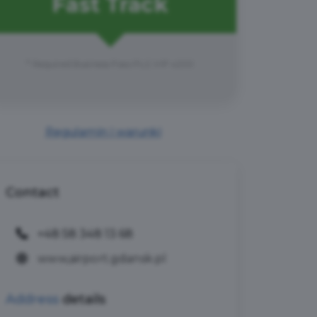
Fast Track
* Required Business Pass PLG VIP x200
Regulamin i warunki
Contact
+48 58 348 13 68
www,airport.gdansk.pl
Address
details