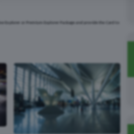
tive Explorer or Premium Explorer Package and provide the Card to