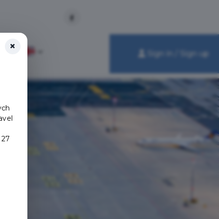
×
e
Sign in / Sign up
ych
avel
 27