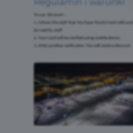
Regulamin i warunki
To use discount :
1. Inform the staff that You have Tourist Card with ac
be read by staff
2. Your Card will be verified using mobile device
3. After positive verification You will receive discount