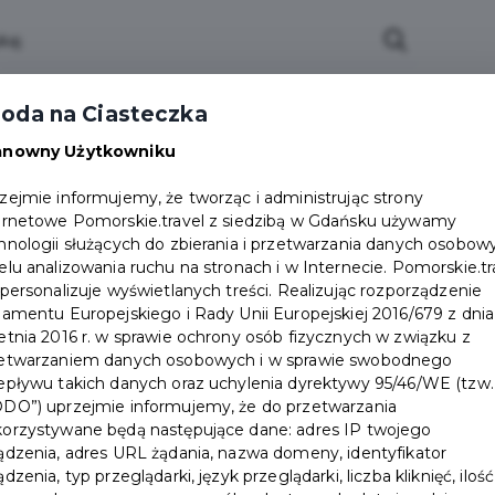
oda na Ciasteczka
ws
Packages
Partners
FAQ
Points of sal
anowny Użytkowniku
zejmie informujemy, że tworząc i administrując strony
ernetowe Pomorskie.travel z siedzibą w Gdańsku używamy
hnologii służących do zbierania i przetwarzania danych osobow
elu analizowania ruchu na stronach i w Internecie. Pomorskie.tr
 personalizuje wyświetlanych treści. Realizując rozporządzenie
lamentu Europejskiego i Rady Unii Europejskiej 2016/679 z dnia
etnia 2016 r. w sprawie ochrony osób fizycznych w związku z
 Walesa
etwarzaniem danych osobowych i w sprawie swobodnego
epływu takich danych oraz uchylenia dyrektywy 95/46/WE (tzw.
DO”) uprzejmie informujemy, że do przetwarzania
orzystywane będą następujące dane: adres IP twojego
ądzenia, adres URL żądania, nazwa domeny, identyfikator
ądzenia, typ przeglądarki, język przeglądarki, liczba kliknięć, ilość