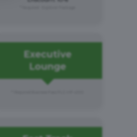
* Required : Explorer Package
Executive
Lounge
* Required Business Pass PLG VIP x200