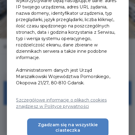
wykorzystywane będą następujące dane: adres
IP twojego urządzenia, adres URL żądania,
nazwa domeny, identyfikator urządzenia, typ
przeglądarki, język przeglądarki, liczba kliknięć,
ilość czasu spędzonego na poszczególnych
stronach, data i godzina korzystania z Serwisu,
typ i wersja systemu operacyjnego,
rozdzielczość ekranu, dane zbierane w
Home
Oferty
Sopot Pier
dziennikach serwera a także inne podobne
informacje.
Administratorem danych jest Urząd
Marszałkowski Województwa Pomorskiego,
Okopowa 21/27, 80-810 Gdańsk.
Bezpłatne wejście
Szczegółowe informacje o plikach cookies
znajdziesz w Polityce prywatności
* Required Discover Tri- City Package
Zgadzam się na wszystkie
ciasteczka