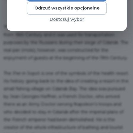
Odrzuć wszystkie opcjonalne
Dostosuj wybór
The first notions of a pier being created in Sopot derive
from 18th Century and it was used for transportation
purposes by the Russians during their siege of Gdańsk. The
real pier (molo), however, was constructed for the
enjoyment of guests at the beginning of the 19th Century.
The Pier in Sopot is one of the symbols of the health resort.
Its history going back to the idea of creating a resort in the
small fishing village on Gdansk Bay. The idea was pursued
by Jean Georges Haffner, a French Doctor, who arrived
there as an Army Doctor serving Napoleon’s troops and
who decided to stay in Gdańsk after the imperial plans of
the French emperor had been demolished. He is the
creator of the whole infrastructure of bathing and tourist