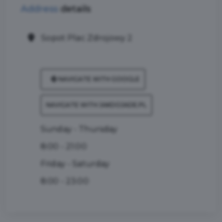
Address
details
Sopot Plac Zdrojowy 2
NAVIGATE WITH GOOGLE
NAVIGATE WITH JAKDOJADE.PL
Sunday - Thursday
8:00 - 21:00
Friday - Saturday
8:00 - 23:00