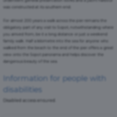
underwent general preservation works and a yacht harbour
was constructed at its southern end.
For almost 200 years a walk across the pier remains the
obligatory part of any visit to Sopot, notwithstanding where
you arrived from, be it a long distance or just a weekend
family walk. Half a kilometre into the sea for anyone who
walked from the beach to the end of the pier offers a great
view onto the Sopot panorama and helps discover the
dangerous beauty of the sea.
Information for people with
disabilities
Disabled access ensured.