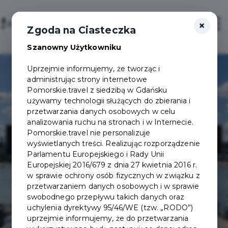
×
Sign in / Sign up
Otwór
Zgoda na Ciasteczka
Szanowny Użytkowniku
Uprzejmie informujemy, że tworząc i
administrując strony internetowe
Pomorskie.travel z siedzibą w Gdańsku
używamy technologii służących do zbierania i
przetwarzania danych osobowych w celu
analizowania ruchu na stronach i w Internecie.
Sopot Pier
Pomorskie.travel nie personalizuje
wyświetlanych treści. Realizując rozporządzenie
Parlamentu Europejskiego i Rady Unii
Europejskiej 2016/679 z dnia 27 kwietnia 2016 r.
w sprawie ochrony osób fizycznych w związku z
przetwarzaniem danych osobowych i w sprawie
swobodnego przepływu takich danych oraz
uchylenia dyrektywy 95/46/WE (tzw. „RODO”)
uprzejmie informujemy, że do przetwarzania