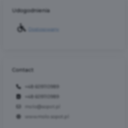
Udogodnienia
Dostosowany
Contact
+48 609110989
+48 609110989
molo@sopot.pl
www.molo.sopot.pl