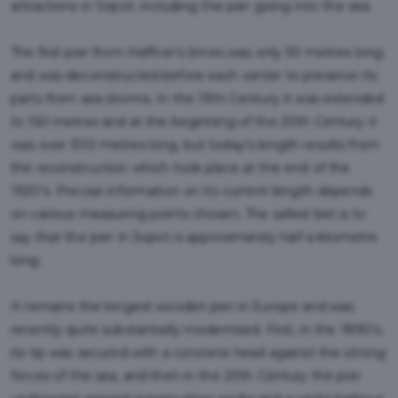
attractions in Sopot, including the pier going into the sea.
The first pier from Haffner’s times was only 30 metres long
and was deconstructed before each winter to preserve its
parts from sea storms. In the 19th Century it was extended
to 150 metres and at the beginning of the 20th Century it
was over 300 metres long, but today’s length results from
the reconstruction which took place at the end of the
1920’s. Precise information on its current length depends
on various measuring points chosen. The safest bet is to
say that the pier in Sopot is approximately half a kilometre
long.
It remains the longest wooden pier in Europe and was
recently quite substantially modernised. First, in the 1890’s,
its tip was secured with a concrete head against the strong
forces of the sea, and then in the 20th Century the pier