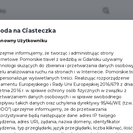
oda na Ciasteczka
anowny Użytkowniku
zejmie informujemy, że tworząc i administrując strony
ernetowe Pomorskie.travel z siedzibą w Gdańsku używamy
hnologii służących do zbierania i przetwarzania danych osobow
Wydarzenie już się zakończył
elu analizowania ruchu na stronach i w Internecie. Pomorskie.tr
 personalizuje wyświetlanych treści. Realizując rozporządzenie
lamentu Europejskiego i Rady Unii Europejskiej 2016/679 z dnia
etnia 2016 r. w sprawie ochrony osób fizycznych w związku z
etwarzaniem danych osobowych i w sprawie swobodnego
epływu takich danych oraz uchylenia dyrektywy 95/46/WE (tzw.
DO”) uprzejmie informujemy, że do przetwarzania
orzystywane będą następujące dane: adres IP twojego
ądzenia, adres URL żądania, nazwa domeny, identyfikator
ądzenia, typ przeglądarki, język przeglądarki, liczba kliknięć, ilość