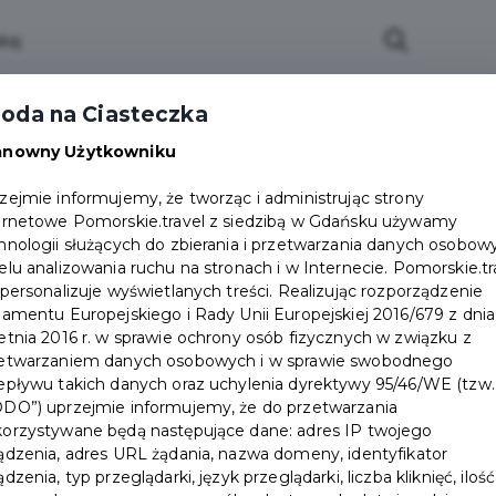
oda na Ciasteczka
ości
Pakiety
Partnerzy
FAQ
Punkty sprz
anowny Użytkowniku
zejmie informujemy, że tworząc i administrując strony
ernetowe Pomorskie.travel z siedzibą w Gdańsku używamy
hnologii służących do zbierania i przetwarzania danych osobow
elu analizowania ruchu na stronach i w Internecie. Pomorskie.tr
 personalizuje wyświetlanych treści. Realizując rozporządzenie
jczęściej zadawane pytania
lamentu Europejskiego i Rady Unii Europejskiej 2016/679 z dnia
etnia 2016 r. w sprawie ochrony osób fizycznych w związku z
etwarzaniem danych osobowych i w sprawie swobodnego
epływu takich danych oraz uchylenia dyrektywy 95/46/WE (tzw.
 zrobić jeżeli Karta i doładowany na niej pakiet 
DO”) uprzejmie informujemy, że do przetwarzania
orzystywane będą następujące dane: adres IP twojego
ądzenia, adres URL żądania, nazwa domeny, identyfikator
ądzenia, typ przeglądarki, język przeglądarki, liczba kliknięć, ilość