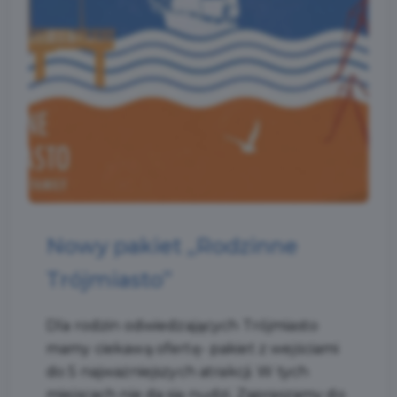
Nowy pakiet „Rodzinne
Trójmiasto”
Dla rodzin odwiedzających Trójmiasto
mamy ciekawą ofertę- pakiet z wejściami
do 5 najważniejszych atrakcji. W tych
miejscach nie da się nudzi. Zapraszamy do