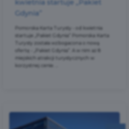
kwietnia startuje „Pakiet
Gdynia”
Pomorska Karta Turysty - od kwietnia
startuje „Pakiet Gdynia” Pomorska Karta
Turysty została wzbogacona o nową
ofertę - „Pakiet Gdynia”. A w nim aż 8
miejskich atrakcji turystycznych w
korzystnej cenie. ...