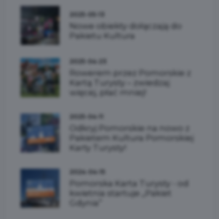
2025-05-13
Nowe obiekty dołączają do
Pakietu Kultura
2025-04-23
Rowerem przez Pomorskie z
Kartą Turysty – zwiedzaj
więcej, płać mniej!
2025-04-11
Odkryj Pomorskie na nowo z
Pakietem Kultura Pomorskiej
Karty Turysty!
2024-04-15
Pomorska Karta Turysty - od
kwietnia startuje „Pakiet
Gdynia”