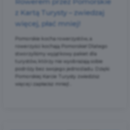
Rowerem przez Pomorskie
z Kartą Turysty – zwiedzaj
więcej, płać mniej!
Pomorskie kocha rowerzystów, a
rowerzyści kochają Pomorskie! Dlatego
stworzyliśmy wyjątkowy pakiet dla
turystów, którzy nie wyobrażają sobie
podróży bez swojego jednośladu. Dzięki
Pomorskiej Karcie Turysty zwiedzisz
więcej i zapłacisz mniej!...