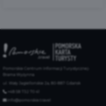
Pomorskie Centrum Informacji Turystycznej-
Brama Wyżynna
ul. Wały Jagiellońskie 2a, 80-887 Gdańsk
+48 58 732 70 41
info@pomorskie.travel