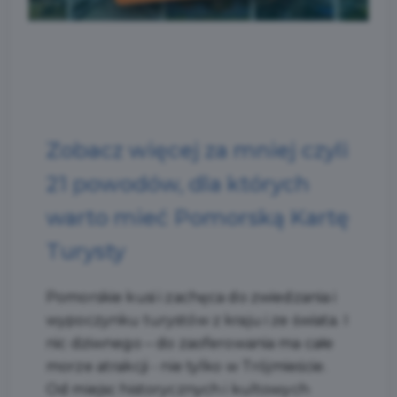
Zobacz więcej za mniej czyli
21 powodów, dla których
warto mieć Pomorską Kartę
Turysty
Pomorskie kusi i zachęca do zwiedzania i
wypoczynku turystów z kraju i ze świata. I
nic dziwnego – do zaoferowania ma całe
morze atrakcji - nie tylko w Trójmieście.
Od miejsc historycznych i kultowych