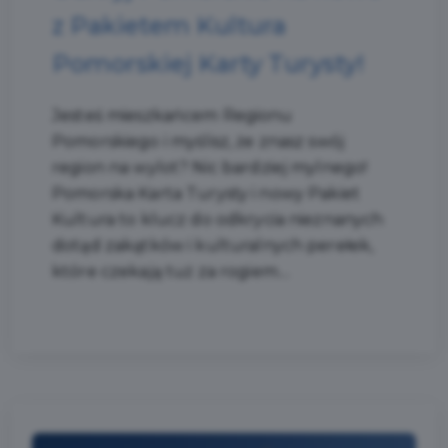
z Pakietem Kultura
Pomorskiej Karty Turysty!
Jesteś mieszkańcem Regionu
Pomorskiego i myślisz, że znasz swój
region na wylot? Nic bardziej mylnego!
Pomorska Karta Turysty i nowy Pakiet
Kultura to klucz do odkrycia nieznanych
dotąd zakątków i kulturalnych perełek,
które czekają tuż za rogiem....