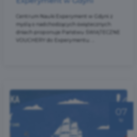
Experyment w Gdyni
Centrum Nauki Experyment w Gdyni z
myślą o nadchodzących świątecznych
dniach proponuje Państwu ŚWIĄTECZNE
VOUCHERY do Experymentu. ...
07
lip