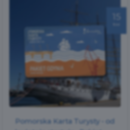
15
kwi
Pomorska Karta Turysty - od