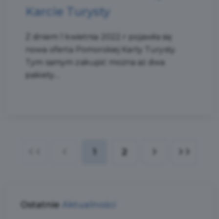
Karcie Turysty
Z dniem 1 kwietnia 2022 r pojawiła się
nowa oferta Pomorskiej Karty Turysty.
Tym samym zakupić można aż dwa
pakiety....
1
2
Ostatnie
Aktualności