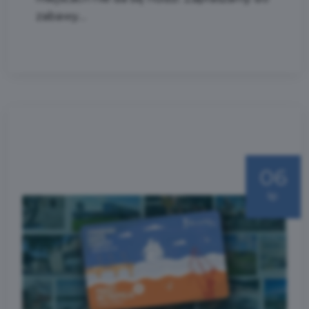
zabawy....
06
lip