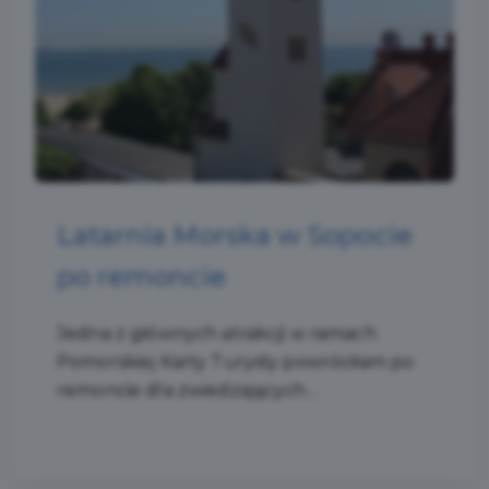
Latarnia Morska w Sopocie
po remoncie
Jedna z głównych atrakcji w ramach
Pomorskiej Karty Turysty powróciłam po
remoncie dla zwiedzających...