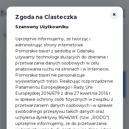
×
Login/Rejestracja
Otwór
Zgoda na Ciasteczka
Szanowny Użytkowniku
Home
Lista aktualności
Uprzejmie informujemy, że tworząc i
administrując strony internetowe
Pomorskie.travel z siedzibą w Gdańsku
używamy technologii służących do zbierania i
przetwarzania danych osobowych w celu
analizowania ruchu na stronach i w Internecie.
Pomorskie.travel nie personalizuje
13
wyświetlanych treści. Realizując rozporządzenie
Parlamentu Europejskiego i Rady Unii
maj
Europejskiej 2016/679 z dnia 27 kwietnia 2016 r.
w sprawie ochrony osób fizycznych w związku z
przetwarzaniem danych osobowych i w sprawie
swobodnego przepływu takich danych oraz
uchylenia dyrektywy 95/46/WE (tzw. „RODO”)
uprzejmie informujemy, że do przetwarzania