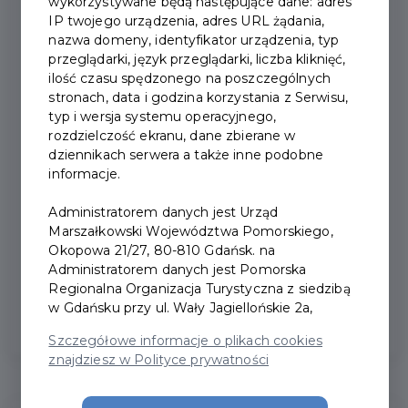
wykorzystywane będą następujące dane: adres
IP twojego urządzenia, adres URL żądania,
nazwa domeny, identyfikator urządzenia, typ
przeglądarki, język przeglądarki, liczba kliknięć,
ilość czasu spędzonego na poszczególnych
stronach, data i godzina korzystania z Serwisu,
typ i wersja systemu operacyjnego,
rozdzielczość ekranu, dane zbierane w
dziennikach serwera a także inne podobne
Nowe obiekty dołączają do
informacje.
Pakietu Kultura
Administratorem danych jest Urząd
Marszałkowski Województwa Pomorskiego,
Okopowa 21/27, 80-810 Gdańsk. na
Pakiet Kultura Pomorskiej Karty Turysty
Administratorem danych jest Pomorska
powiększa swoją ofertę o 4 nowe obiekty...
Regionalna Organizacja Turystyczna z siedzibą
w Gdańsku przy ul. Wały Jagiellońskie 2a,
Szczegółowe informacje o plikach cookies
znajdziesz w Polityce prywatności