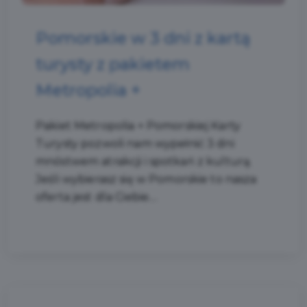
Pomorskie w 3 dni z kartą
turysty z pakietem
Metropolia +
Pakiet Metropolia + Pomorskiej Karty
Turysty pozwoli nam wypełnić 3 dni
mnóstwem atrakcji i spotkań z kulturą.
Jeśli wybierasz się w Pomorskie to nasza
oferta jest dla Ciebie....