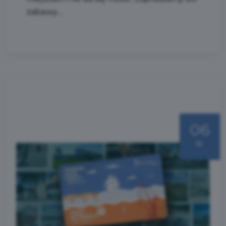
zabawy....
06
lip