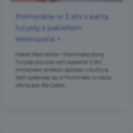
Pomorskie w 3 dni z kartą
turysty z pakietem
Metropolia +
Pakiet Metropolia + Pomorskiej Karty
Turysty pozwoli nam wypełnić 3 dni
mnóstwem atrakcji i spotkań z kulturą.
Jeśli wybierasz się w Pomorskie to nasza
oferta jest dla Ciebie....