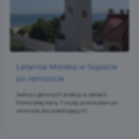
Latarnia Morska w Sopocie
po remoncie
Jedna z głównych atrakcji w ramach
Pomorskiej Karty Turysty powróciłam po
remoncie dla zwiedzających...