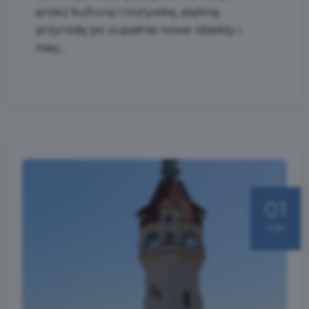
przez kulturę i rozrywkę, piękną
przyrodę po zupełnie nowe obiekty i
miej...
01
cze