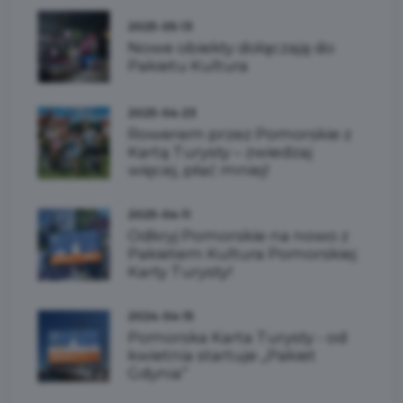
2025-05-13
Nowe obiekty dołączają do
Pakietu Kultura
2025-04-23
Rowerem przez Pomorskie z
Kartą Turysty – zwiedzaj
więcej, płać mniej!
2025-04-11
Odkryj Pomorskie na nowo z
Pakietem Kultura Pomorskiej
Karty Turysty!
2024-04-15
Pomorska Karta Turysty - od
kwietnia startuje „Pakiet
Gdynia”