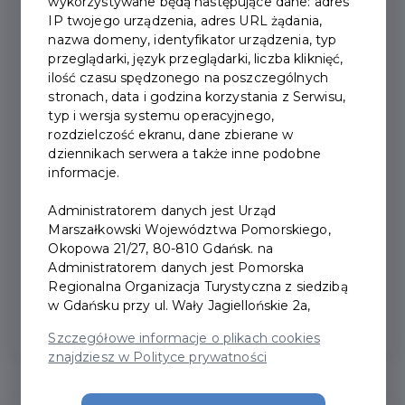
wykorzystywane będą następujące dane: adres
IP twojego urządzenia, adres URL żądania,
nazwa domeny, identyfikator urządzenia, typ
przeglądarki, język przeglądarki, liczba kliknięć,
ilość czasu spędzonego na poszczególnych
stronach, data i godzina korzystania z Serwisu,
typ i wersja systemu operacyjnego,
rozdzielczość ekranu, dane zbierane w
dziennikach serwera a także inne podobne
Nowe obiekty dołączają do
informacje.
Pakietu Kultura
Administratorem danych jest Urząd
Marszałkowski Województwa Pomorskiego,
Okopowa 21/27, 80-810 Gdańsk. na
Pakiet Kultura Pomorskiej Karty Turysty
Administratorem danych jest Pomorska
powiększa swoją ofertę o 4 nowe obiekty...
Regionalna Organizacja Turystyczna z siedzibą
w Gdańsku przy ul. Wały Jagiellońskie 2a,
Szczegółowe informacje o plikach cookies
znajdziesz w Polityce prywatności