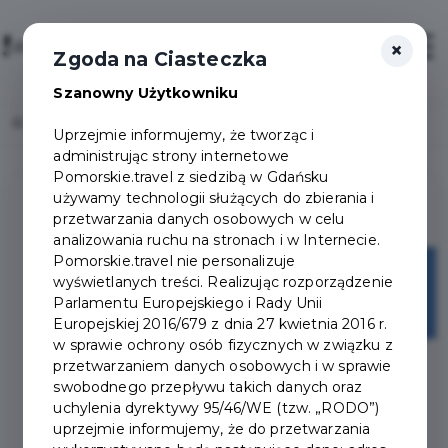
×
Login/Rejestracja
Otwór
Zgoda na Ciasteczka
Szanowny Użytkowniku
Home
Lista aktualności
Uprzejmie informujemy, że tworząc i
administrując strony internetowe
Pomorskie.travel z siedzibą w Gdańsku
używamy technologii służących do zbierania i
przetwarzania danych osobowych w celu
analizowania ruchu na stronach i w Internecie.
Pomorskie.travel nie personalizuje
13
wyświetlanych treści. Realizując rozporządzenie
Parlamentu Europejskiego i Rady Unii
maj
Europejskiej 2016/679 z dnia 27 kwietnia 2016 r.
w sprawie ochrony osób fizycznych w związku z
przetwarzaniem danych osobowych i w sprawie
swobodnego przepływu takich danych oraz
uchylenia dyrektywy 95/46/WE (tzw. „RODO”)
uprzejmie informujemy, że do przetwarzania