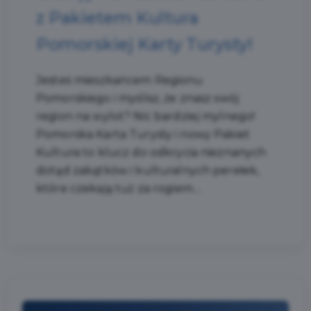
z Pakietem Kultura
Pomorskiej Karty Turysty!
Jesteś mieszkańcem Regionu
Pomorskiego i myślisz, że znasz swój
region na wylot? Nic bardziej mylnego!
Pomorska Karta Turysty i nowy Pakiet
Kultura to klucz do odkrycia nieznanych
dotąd zakątków i kulturalnych perełek,
które czekają tuż za rogiem....