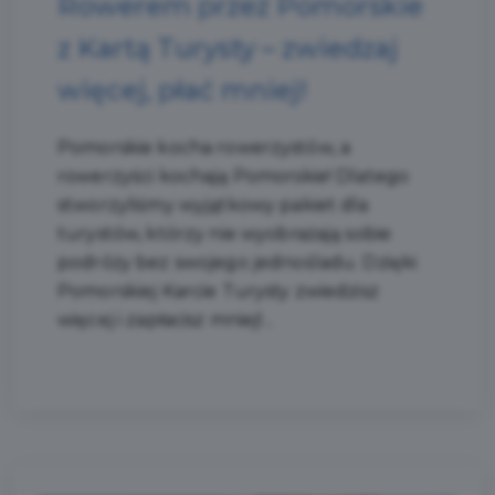
Rowerem przez Pomorskie
z Kartą Turysty – zwiedzaj
więcej, płać mniej!
Pomorskie kocha rowerzystów, a
rowerzyści kochają Pomorskie! Dlatego
stworzyliśmy wyjątkowy pakiet dla
turystów, którzy nie wyobrażają sobie
podróży bez swojego jednośladu. Dzięki
Pomorskiej Karcie Turysty zwiedzisz
więcej i zapłacisz mniej!...