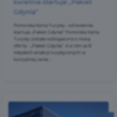
kwietnia startuje „Pakiet
Gdynia”
Pomorska Karta Turysty - od kwietnia
startuje „Pakiet Gdynia” Pomorska Karta
Turysty została wzbogacona o nową
ofertę - „Pakiet Gdynia”. A w nim aż 8
miejskich atrakcji turystycznych w
korzystnej cenie. ...