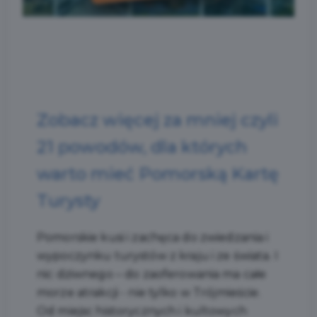
Zobacz więcej za mniej czyli
21 powodów, dla których
warto mieć Pomorską Kartę
Turysty
Pomorskie kusi i zachęca do zwiedzania i
wypoczynku turystów z kraju i ze świata. I
nic dziwnego – do zaoferowania ma całe
morze atrakcji - nie tylko w Trójmieście.
Od miejsc historycznych i kultowych