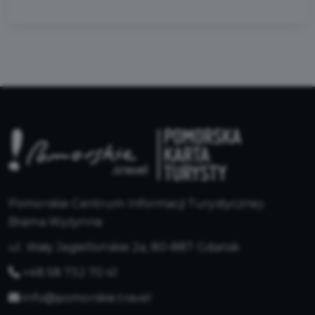
Pomorskie Centrum Informacji Turystycznej-
Brama Wyżynna
ul. Wały Jagiellońskie 2a, 80-887 Gdańsk
+48 58 732 70 41
info@pomorskie.travel