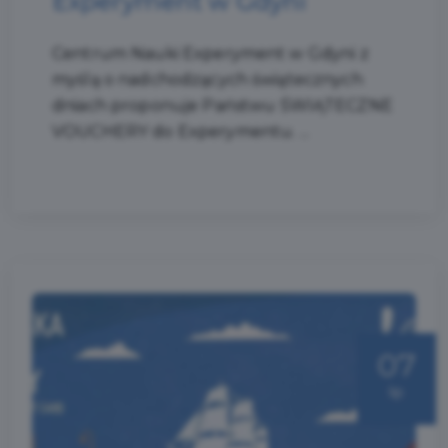
Experyment w Gdyni
Centrum Nauki Experyment w Gdyni z
myślą o nadchodzących świątecznych
dniach proponuje Państwu ŚWIĄTECZNE
VOUCHERY do Experymentu. ...
07
lip