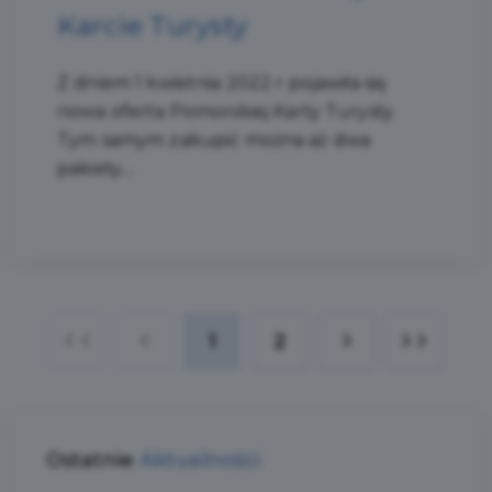
Karcie Turysty
Z dniem 1 kwietnia 2022 r pojawiła się
nowa oferta Pomorskiej Karty Turysty.
Tym samym zakupić można aż dwa
pakiety....
1
2
Ostatnie
Aktualności