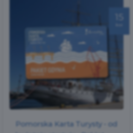
15
kwi
Pomorska Karta Turysty - od