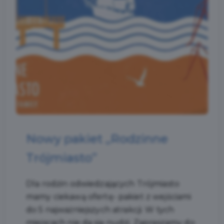
Nowy pakiet „Rodzinne
Trójmiasto”
Dla rodzin odwiedzających Trójmiasto
mamy ciekawą ofertę- pakiet z wejściami
do 5 najważniejszych atrakcji. W tych
miejscach nie da się nudzi. Zapraszamy do