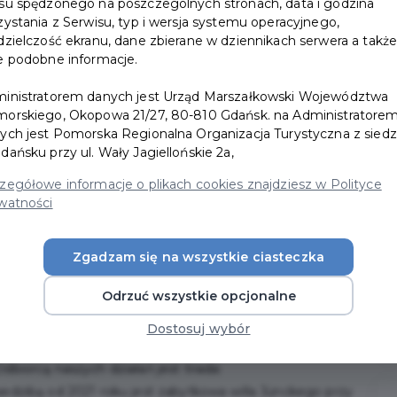
su spędzonego na poszczególnych stronach, data i godzina
zystania z Serwisu, typ i wersja systemu operacyjnego,
dzielczość ekranu, dane zbierane w dziennikach serwera a takż
e podobne informacje.
inistratorem danych jest Urząd Marszałkowski Województwa
orskiego, Okopowa 21/27, 80-810 Gdańsk. na Administratore
ych jest Pomorska Regionalna Organizacja Turystyczna z siedz
dańsku przy ul. Wały Jagiellońskie 2a,
zegółowe informacje o plikach cookies znajdziesz w Polityce
watności
opocie. Zajmujemy się budowaniem sieci współpracy
Zgadzam się na wszystkie ciasteczka
cją rezydencji artystycznych oraz programów pracy
Odrzuć wszystkie opcjonalne
em zjawisk towarzyszących życiu kulturalnemu. Nasz
jak i środowisko, w jakim funkcjonujemy. Nie ma lepszej
Dostosuj wybór
k, łączenia artystów_ek z lokalną społecznością i
dbiorcą naszych działań jest triada:
iedzibą od 2021 roku jest zabytkowa willa Jünckego przy