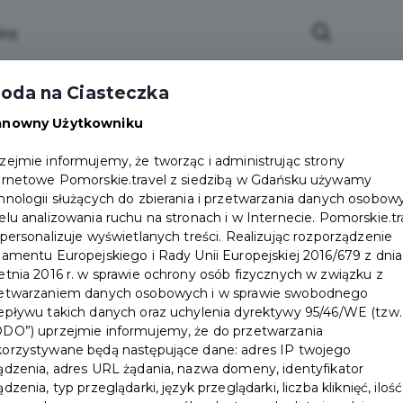
oda na Ciasteczka
ości
Pakiety
Partnerzy
FAQ
Punkty sprz
anowny Użytkowniku
zejmie informujemy, że tworząc i administrując strony
ernetowe Pomorskie.travel z siedzibą w Gdańsku używamy
hnologii służących do zbierania i przetwarzania danych osobow
elu analizowania ruchu na stronach i w Internecie. Pomorskie.tr
 personalizuje wyświetlanych treści. Realizując rozporządzenie
lamentu Europejskiego i Rady Unii Europejskiej 2016/679 z dnia
etnia 2016 r. w sprawie ochrony osób fizycznych w związku z
Inkubator
etwarzaniem danych osobowych i w sprawie swobodnego
epływu takich danych oraz uchylenia dyrektywy 95/46/WE (tzw.
DO”) uprzejmie informujemy, że do przetwarzania
orzystywane będą następujące dane: adres IP twojego
ądzenia, adres URL żądania, nazwa domeny, identyfikator
ądzenia, typ przeglądarki, język przeglądarki, liczba kliknięć, ilość