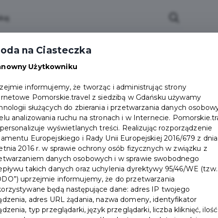
oda na Ciasteczka
ości
Pakiety
Partnerzy
FAQ
Punkty sprz
anowny Użytkowniku
zejmie informujemy, że tworząc i administrując strony
ernetowe Pomorskie.travel z siedzibą w Gdańsku używamy
hnologii służących do zbierania i przetwarzania danych osobow
elu analizowania ruchu na stronach i w Internecie. Pomorskie.tr
 personalizuje wyświetlanych treści. Realizując rozporządzenie
lamentu Europejskiego i Rady Unii Europejskiej 2016/679 z dnia
etnia 2016 r. w sprawie ochrony osób fizycznych w związku z
ńska -
etwarzaniem danych osobowych i w sprawie swobodnego
epływu takich danych oraz uchylenia dyrektywy 95/46/WE (tzw.
ena
DO”) uprzejmie informujemy, że do przetwarzania
orzystywane będą następujące dane: adres IP twojego
ądzenia, adres URL żądania, nazwa domeny, identyfikator
ądzenia, typ przeglądarki, język przeglądarki, liczba kliknięć, ilość