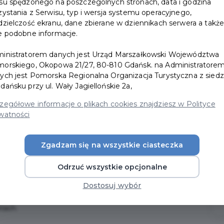
su spędzonego na poszczególnych stronach, data i godzina
zystania z Serwisu, typ i wersja systemu operacyjnego,
dzielczość ekranu, dane zbierane w dziennikach serwera a takż
e podobne informacje.
inistratorem danych jest Urząd Marszałkowski Województwa
orskiego, Okopowa 21/27, 80-810 Gdańsk. na Administratore
ych jest Pomorska Regionalna Organizacja Turystyczna z siedz
dańsku przy ul. Wały Jagiellońskie 2a,
zegółowe informacje o plikach cookies znajdziesz w Polityce
 - Nowe Muzeum Sztuki
watności
ym muzeum sztuki współczesnej w Polsce. Oprócz sal
Zgadzam się na wszystkie ciasteczka
leźć przestrzeń o nazwie „Znajomi znad morza”. To
Odrzuć wszystkie opcjonalne
 z kawiarnią, kącikiem sensorycznych zabaw dla dzieci i
projekcjach filmowych, wydarzeniach na żywo, dyskusjach
Dostosuj wybór
wanie publikacji o sztuce współczesnej, a sala edukacyjna
atach.