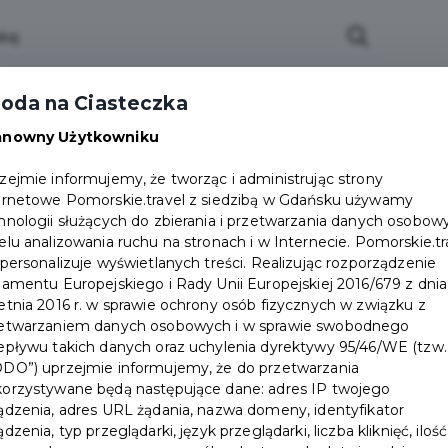
oda na Ciasteczka
ości
Pakiety
Partnerzy
FAQ
Punkty sprz
anowny Użytkowniku
zejmie informujemy, że tworząc i administrując strony
ernetowe Pomorskie.travel z siedzibą w Gdańsku używamy
hnologii służących do zbierania i przetwarzania danych osobow
elu analizowania ruchu na stronach i w Internecie. Pomorskie.tr
 personalizuje wyświetlanych treści. Realizując rozporządzenie
lamentu Europejskiego i Rady Unii Europejskiej 2016/679 z dnia
etnia 2016 r. w sprawie ochrony osób fizycznych w związku z
odowe w
etwarzaniem danych osobowych i w sprawie swobodnego
epływu takich danych oraz uchylenia dyrektywy 95/46/WE (tzw.
OMUS -
DO”) uprzejmie informujemy, że do przetwarzania
orzystywane będą następujące dane: adres IP twojego
ądzenia, adres URL żądania, nazwa domeny, identyfikator
m Sztuki
ądzenia, typ przeglądarki, język przeglądarki, liczba kliknięć, ilość