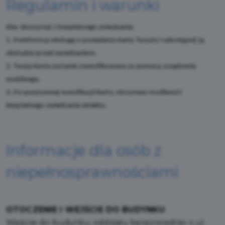
Regulamin i warunki
Aby skorzystać z bezpłatnego zwiedzania:
1. Poinformuj obsługę o posiadaniu Karty Turysty i udostępnij ją
obsłudze przed zwiedzaniem.
2. Twoja Karta zostanie zweryfikowana za pomocą urządzenia
mobilnego.
3. Po pozytywnej weryfikacji Karty, otrzymasz możliwość
bezpłatnego zwiedzania obiektu.
Informacje dla osób z
niepełnosprawnościami
OTOCZENIE I WEJŚCIE DO BUDYNKU
Wejście do budynku oddziału bezpośrednio z ul.