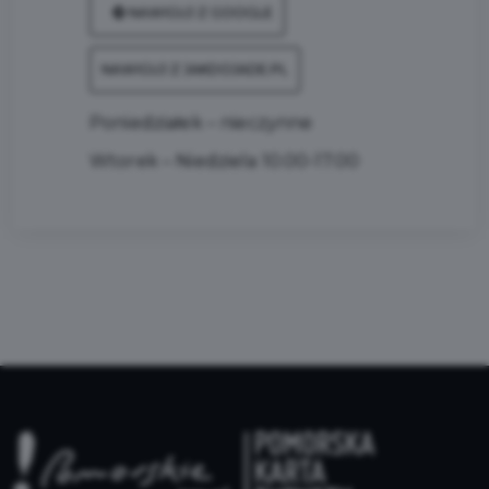
NAWIGUJ Z GOOGLE
NAWIGUJ Z JAKDOJADE.PL
Poniedziałek – nieczynne
Wtorek – Niedziela 10.00-17.00