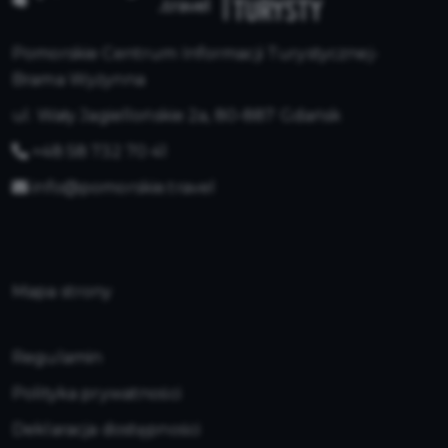
Pomorskie Centrum Informacji Turystycznej-
Brama Wyżynna
ul. Wały Jagiellońskie 2a, 80-887 Gdańsk
+48 58 732 70 41
info@pomorskie.travel
Mapa strony
Regulamin
Polityka prywatności
Deklaracja dostępności