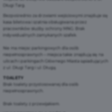
Długi Targ.
Bezpośrednio za drzwiami wejściowymi znajduje się
kasa biletowa i szatnia obsługiwana przez
pracowników służby ochrony MNG. Brak
indywidualnych zamykanych szafek.
Nie ma miejsc parkingowych dla osób
niepełnosprawnych – miejsca takie znajdują się na
ulicach i parkingach Głównego Miasta sąsiadujących
z ul. Długi Targ i ul. Długą.
TOALETY
Brak toalety przystosowanej dla osób
niepełnosprawnych.
Brak toalety z przewijakiem.