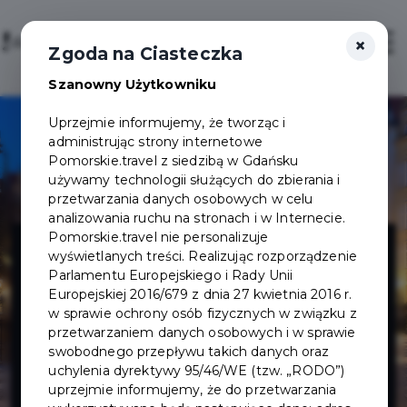
×
Login/Rejestracja
Otwór
Zgoda na Ciasteczka
Szanowny Użytkowniku
Uprzejmie informujemy, że tworząc i
administrując strony internetowe
Pomorskie.travel z siedzibą w Gdańsku
używamy technologii służących do zbierania i
przetwarzania danych osobowych w celu
analizowania ruchu na stronach i w Internecie.
Muzeum
Pomorskie.travel nie personalizuje
wyświetlanych treści. Realizując rozporządzenie
Parlamentu Europejskiego i Rady Unii
Narodowe w
Europejskiej 2016/679 z dnia 27 kwietnia 2016 r.
w sprawie ochrony osób fizycznych w związku z
przetwarzaniem danych osobowych i w sprawie
Gdańsku -
swobodnego przepływu takich danych oraz
uchylenia dyrektywy 95/46/WE (tzw. „RODO”)
Zielona Brama
uprzejmie informujemy, że do przetwarzania