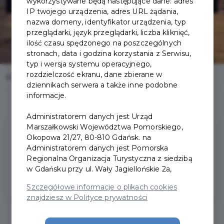
wykorzystywane będą następujące dane: adres
IP twojego urządzenia, adres URL żądania,
nazwa domeny, identyfikator urządzenia, typ
przeglądarki, język przeglądarki, liczba kliknięć,
ilość czasu spędzonego na poszczególnych
stronach, data i godzina korzystania z Serwisu,
typ i wersja systemu operacyjnego,
rozdzielczość ekranu, dane zbierane w
Home
Oferty
Muzeum Narodowe w Gdańsku - Zielona Brama
dziennikach serwera a także inne podobne
informacje.
Administratorem danych jest Urząd
Marszałkowski Województwa Pomorskiego,
Okopowa 21/27, 80-810 Gdańsk. na
Oferowane
usługi
Administratorem danych jest Pomorska
Regionalna Organizacja Turystyczna z siedzibą
Bezpłatny wstęp do Zielonej Bramy
w Gdańsku przy ul. Wały Jagiellońskie 2a,
Szczegółowe informacje o plikach cookies
znajdziesz w Polityce prywatności