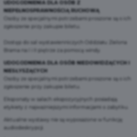
UDOGODNIENIA DLA OSÓB Z
NIEPEŁNOSPRAWNOŚCIĄ RUCHOWĄ
Osoby ze specjalnymi potrzebami proszone są o ich
zgłoszenie przy zakupie biletu.
Dostęp do sal wystawienniczych Oddziału Zielona
Brama na I i II piętrze za pomocą windy.
UDOGODNIENIA DLA OSÓB NIEDOWIDZĄCYCH I
NIESŁYSZĄCYCH
Osoby ze specjalnymi potrzebami proszone są o ich
zgłoszenie przy zakupie biletu.
Eksponaty w salach ekspozycyjnych posiadają
etykiety z najważniejszymi informacjami o zabytku.
Aktualne wystawy nie są wyposażone w funkcję
audiodeskrypcji.