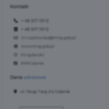
Kontakt
+ 48 307 59 12
+ 48 307 59 12
m.ruszkowska@mng.gda.pl
www.mng.gda.pl
/mngdansk/
/MNGdansk
Dane
adresowe
ul. Długi Targ 24, Gdańsk