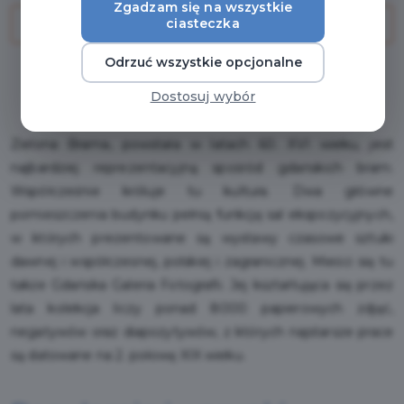
Zgadzam się na wszystkie
ciasteczka
PRZEJDŹ DO ZAKUPU
Odrzuć wszystkie opcjonalne
Regulamin i warunki
Dostosuj wybór
Zielona Brama, powstała w latach 60. XVI wieku, jest
najbardziej reprezentacyjną spośród gdańskich bram.
Współcześnie króluje tu kultura. Dwa główne
pomieszczenia budynku pełnią funkcję sal ekspozycyjnych,
w których prezentowane są wystawy czasowe sztuki
dawnej i współczesnej, polskiej i zagranicznej. Mieści się tu
także Gdańska Galeria Fotografii. Jej kształtująca się przez
lata kolekcja liczy ponad 8000 papierowych zdjęć,
negatywów oraz diapozytywów, z których najstarsze prace
są datowane na 2. połowę XIX wieku.