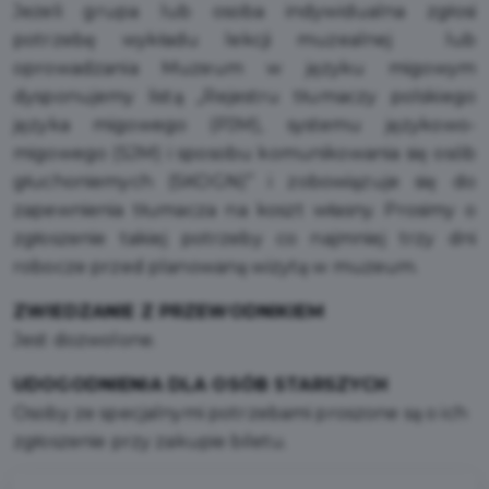
Jeżeli grupa lub osoba indywidualna zgłosi
potrzebę wykładu lekcji muzealnej lub
oprowadzania Muzeum w języku migowym
dysponujemy listą „Rejestru tłumaczy polskiego
języka migowego (PJM), systemu językowo-
migowego (SJM) i sposobu komunikowania się osób
głuchoniemych (SKOGN)” i zobowiązuje się do
zapewnienia tłumacza na koszt własny. Prosimy o
zgłoszenie takiej potrzeby co najmniej trzy dni
robocze przed planowaną wizytą w muzeum.
ZWIEDZANIE Z PRZEWODNIKIEM
Jest dozwolone.
UDOGODNIENIA DLA OSÓB STARSZYCH
Osoby ze specjalnymi potrzebami proszone są o ich
zgłoszenie przy zakupie biletu.