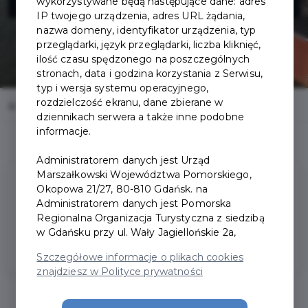
wykorzystywane będą następujące dane: adres
IP twojego urządzenia, adres URL żądania,
nazwa domeny, identyfikator urządzenia, typ
przeglądarki, język przeglądarki, liczba kliknięć,
ilość czasu spędzonego na poszczególnych
stronach, data i godzina korzystania z Serwisu,
typ i wersja systemu operacyjnego,
rozdzielczość ekranu, dane zbierane w
Home
Oferty
Narodowe Muzeum Morskie - Sołdek
dziennikach serwera a także inne podobne
informacje.
Administratorem danych jest Urząd
Marszałkowski Województwa Pomorskiego,
Okopowa 21/27, 80-810 Gdańsk. na
Oferowane
usługi
Administratorem danych jest Pomorska
Regionalna Organizacja Turystyczna z siedzibą
Bezpłatny wstęp na Sołdka
w Gdańsku przy ul. Wały Jagiellońskie 2a,
Szczegółowe informacje o plikach cookies
znajdziesz w Polityce prywatności