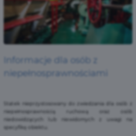
Informacje dla osób z
niepełnosprawnościami
Statek nieprzystosowany do zwiedzania dla osób z
niepełnosprawnością ruchową oraz osób
niedowidzących lub niewidomych z uwagi na
specyfikę obiektu.