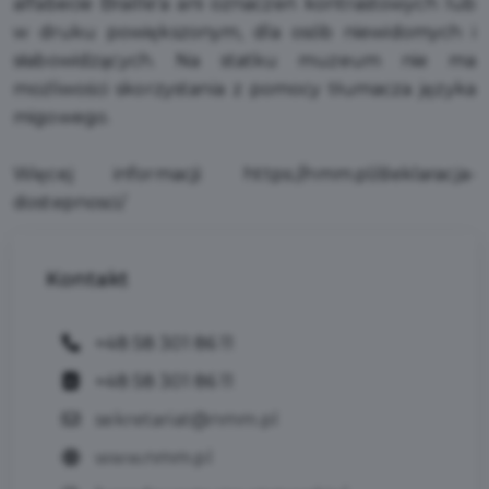
alfabecie Braille’a ani oznaczeń kontrastowych lub
w druku powiększonym, dla osób niewidomych i
słabowidzących. Na statku muzeum nie ma
możliwości skorzystania z pomocy tłumacza języka
migowego.
Więcej informacji:
https://nmm.pl/deklaracja-
dostepnosci/
Kontakt
+48 58 301 86 11
+48 58 301 86 11
sekretariat@nmm.pl
www.nmm.pl