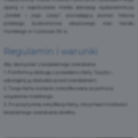
opartą o współczesne media aranżację wystawienniczą:
„Sołdek i jego czasy”, pozwalającą poznać historię
polskiego budownictwa okrętowego oraz handlu
morskiego w II połowie XX w.
Regulamin i warunki
Aby skorzystać z bezpłatnego zwiedzania:
1. Poinformuj obsługę o posiadaniu Karty Turysty i
udostępnij ją obsłudze przed zwiedzaniem.
2. Twoja Karta zostanie zweryfikowana za pomocą
urządzenia mobilnego.
3. Po pozytywnej weryfikacji Karty, otrzymasz możliwość
bezpłatnego zwiedzania obiektu.