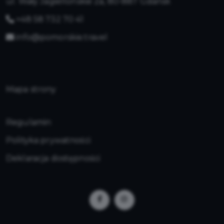
ul. Wały Jagiellońskie 2a, 80-887 Gdańsk
+48 58 732 70 41
info@pomorskie.travel
Mapa strony
Regulamin
Polityka prywatności
Deklaracja dostępności