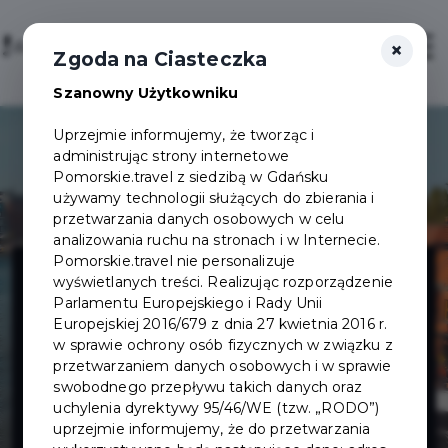
×
Login/Rejestracja
Otwór
Zgoda na Ciasteczka
Szanowny Użytkowniku
Uprzejmie informujemy, że tworząc i
administrując strony internetowe
Pomorskie.travel z siedzibą w Gdańsku
używamy technologii służących do zbierania i
przetwarzania danych osobowych w celu
analizowania ruchu na stronach i w Internecie.
Narodowe
Pomorskie.travel nie personalizuje
wyświetlanych treści. Realizując rozporządzenie
Parlamentu Europejskiego i Rady Unii
Muzeum
Europejskiej 2016/679 z dnia 27 kwietnia 2016 r.
w sprawie ochrony osób fizycznych w związku z
przetwarzaniem danych osobowych i w sprawie
Morskie -
swobodnego przepływu takich danych oraz
uchylenia dyrektywy 95/46/WE (tzw. „RODO”)
Sołdek
uprzejmie informujemy, że do przetwarzania