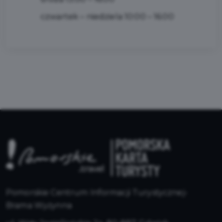
czwartek – niedziela 10:00 – 16:00
Pomorskie Centrum Informacji Turystycznej-
Brama Wyżynna