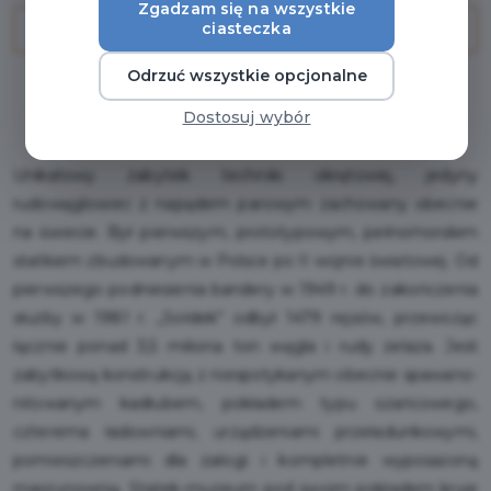
Zgadzam się na wszystkie
ciasteczka
PRZEJDŹ DO ZAKUPU
Odrzuć wszystkie opcjonalne
Regulamin i warunki
Dostosuj wybór
Unikatowy zabytek techniki okrętowej, jedyny
rudowęglowiec z napędem parowym zachowany obecnie
na świecie. Był pierwszym, prototypowym, pełnomorskim
statkiem zbudowanym w Polsce po II wojnie światowej. Od
pierwszego podniesienia bandery w 1949 r. do zakończenia
służby w 1981 r. „Sołdek” odbył 1479 rejsów, przewożąc
łącznie ponad 3,5 miliona ton węgla i rudy żelaza. Jest
zabytkową konstrukcją z niespotykanym obecnie spawano-
nitowanym kadłubem, pokładem typu szańcowego,
czterema ładowniami, urządzeniami przeładunkowymi,
pomieszczeniami dla załogi i kompletnie wyposażoną
maszynownią. Statek-muzeum pod swoim pokładem kryje