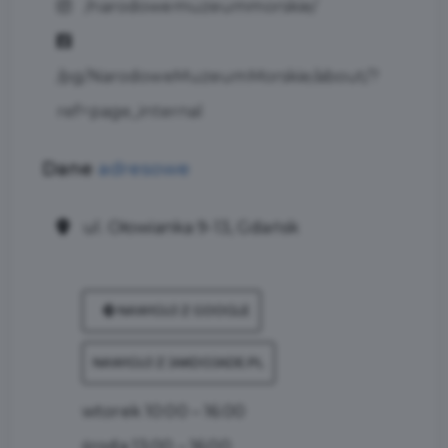
/narodowemuzeummorskie/
/pg/NarodoweMuzeumMorskie/about/?
ref=page_internal
Dane
adresowe
ul. Ołowianka 9-13, Gdańsk
NAWIGUJ Z GOOGLE
NAWIGUJ Z JAKDOJADE.PL
wtorek 10:00 – 16:00
środa 13:00 – 16:00