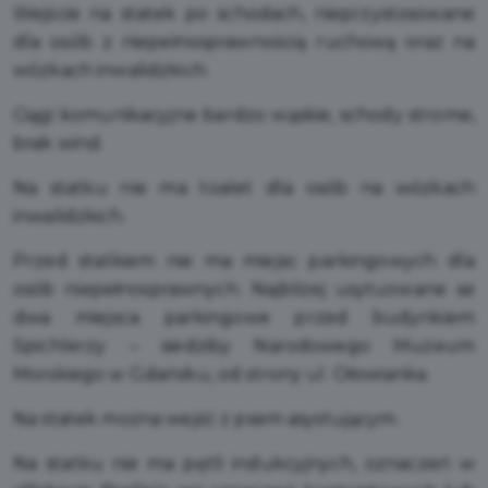
Wejście na statek po schodach, nieprzystosowane
dla osób z niepełnosprawnością ruchową oraz na
wózkach inwalidzkich.
Ciągi komunikacyjne bardzo wąskie, schody strome,
brak wind.
Na statku nie ma toalet dla osób na wózkach
inwalidzkich.
Przed statkiem nie ma miejsc parkingowych dla
osób niepełnosprawnych. Najbliżej usytuowane se
dwa miejsca parkingowe przed budynkiem
Spichlerzy – siedziby Narodowego Muzeum
Morskiego w Gdańsku, od strony ul. Ołowianka.
Na statek można wejść z psem asystującym.
Na statku nie ma pętli indukcyjnych, oznaczeń w