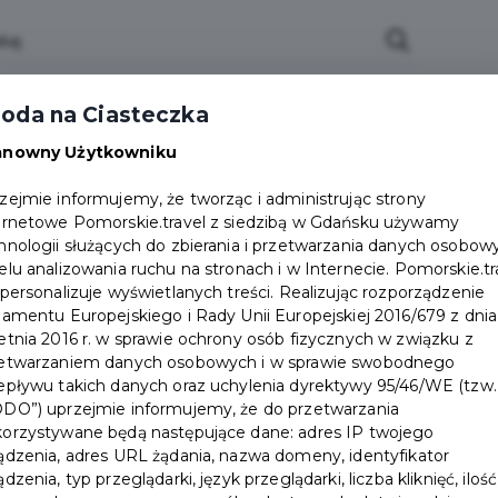
oda na Ciasteczka
ości
Pakiety
Partnerzy
FAQ
Punkty sprz
anowny Użytkowniku
zejmie informujemy, że tworząc i administrując strony
ernetowe Pomorskie.travel z siedzibą w Gdańsku używamy
hnologii służących do zbierania i przetwarzania danych osobow
elu analizowania ruchu na stronach i w Internecie. Pomorskie.tr
 personalizuje wyświetlanych treści. Realizując rozporządzenie
lamentu Europejskiego i Rady Unii Europejskiej 2016/679 z dnia
etnia 2016 r. w sprawie ochrony osób fizycznych w związku z
aleria
etwarzaniem danych osobowych i w sprawie swobodnego
epływu takich danych oraz uchylenia dyrektywy 95/46/WE (tzw.
DO”) uprzejmie informujemy, że do przetwarzania
orzystywane będą następujące dane: adres IP twojego
ądzenia, adres URL żądania, nazwa domeny, identyfikator
ądzenia, typ przeglądarki, język przeglądarki, liczba kliknięć, ilość