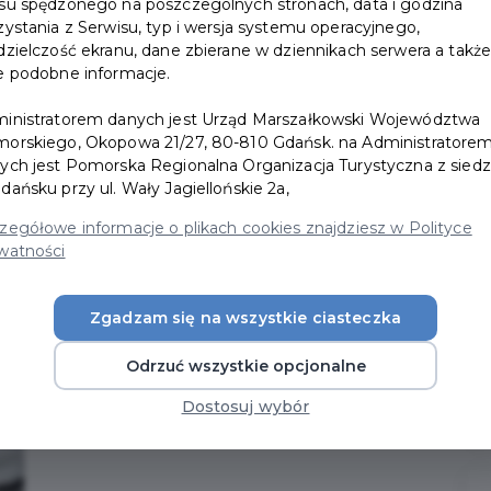
su spędzonego na poszczególnych stronach, data i godzina
zystania z Serwisu, typ i wersja systemu operacyjnego,
dzielczość ekranu, dane zbierane w dziennikach serwera a takż
e podobne informacje.
inistratorem danych jest Urząd Marszałkowski Województwa
orskiego, Okopowa 21/27, 80-810 Gdańsk. na Administratore
ych jest Pomorska Regionalna Organizacja Turystyczna z siedz
dańsku przy ul. Wały Jagiellońskie 2a,
zegółowe informacje o plikach cookies znajdziesz w Polityce
watności
około dwudziestu pięciu wystaw sztuki współczesnej i
Zgadzam się na wszystkie ciasteczka
ska artystyczne. Współpracuje z galeriami i placówkami
Odrzuć wszystkie opcjonalne
Dostosuj wybór