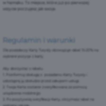
w hamaku. To miejsce, które już po pierwszej
wizycie poczujesz jak swoje.
Regulamin i warunki
Dla posiadaczy Karty Turysty obowiązuje rabat 15-20% na
wybrane pozycje z karty
Aby skorzystać z rabatu:
1. Poinformuj obsługę o posiadaniu Karty Turysty i
udostępnij ją obsłudze przed zakupem usługi.
2. Twoja Karta zostanie zweryfikowana za pomocą
urządzenia mobilnego.
3. Po pozytywnej weryfikacji Karty, otrzymasz rabat na
wybraną usługę.