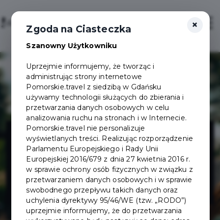
×
Login/Rejestracja
Otwór
Zgoda na Ciasteczka
Szanowny Użytkowniku
Uprzejmie informujemy, że tworząc i
administrując strony internetowe
Pomorskie.travel z siedzibą w Gdańsku
używamy technologii służących do zbierania i
przetwarzania danych osobowych w celu
analizowania ruchu na stronach i w Internecie.
Restauracja
Pomorskie.travel nie personalizuje
wyświetlanych treści. Realizując rozporządzenie
Parlamentu Europejskiego i Rady Unii
Chata nad
Europejskiej 2016/679 z dnia 27 kwietnia 2016 r.
w sprawie ochrony osób fizycznych w związku z
przetwarzaniem danych osobowych i w sprawie
Radunią
swobodnego przepływu takich danych oraz
uchylenia dyrektywy 95/46/WE (tzw. „RODO”)
uprzejmie informujemy, że do przetwarzania