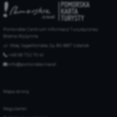
Pomorskie Centrum Informacji Turystycznej-
Brama Wyżynna
ul. Wały Jagiellońskie 2a, 80-887 Gdańsk
+48 58 732 70 41
info@pomorskie.travel
Mapa strony
Regulamin