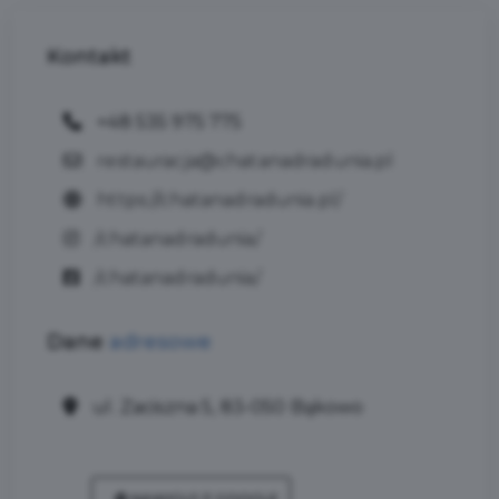
Kontakt
+48 535 975 775
restauracja@chatanadradunia.pl
https://chatanadradunia.pl/
/chatanadradunia/
/chatanadradunia/
Dane
adresowe
ul. Zaciszna 5, 83-050 Bąkowo