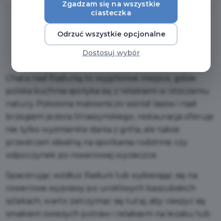
Zgadzam się na wszystkie
ciasteczka
Odrzuć wszystkie opcjonalne
Regulamin i warunki
Dostosuj wybór
Chata nad Radunią to wyjątkowe miejsce, gdzie
polska kuchnia spotyka się z relaksem w otoczeniu
natury. Położona malowniczo wśród lasów i nad
brzegiem jeziora Straszyńskiego, restauracja oferuje
nie tylko wyśmienite dania z grilla, ale także
przestrzeń idealną na spotkania rodzinne czy
odpoczynek po rowerowej wycieczce.
Spacerując wzdłuż Raduni lub wybierając się na
rowerowe wyprawy po urokliwych kaszubskich
szlakach, warto zatrzymać się tutaj, aby cieszyć się
smakiem świeżych potraw i relaksem na leżaku lub