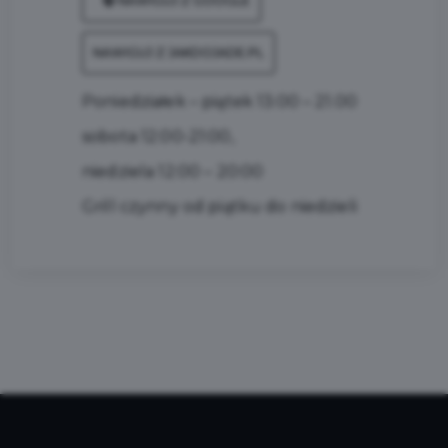
NAWIGUJ Z GOOGLE
NAWIGUJ Z JAKDOJADE.PL
Poniedziałek – piątek 13:00 – 21.00
sobota 12:00-21:00,
niedziela 12:00 – 20:00
Grill czynny od piątku do niedzieli