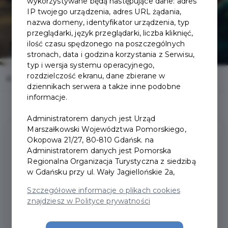
wykorzystywane będą następujące dane: adres
IP twojego urządzenia, adres URL żądania,
nazwa domeny, identyfikator urządzenia, typ
przeglądarki, język przeglądarki, liczba kliknięć,
ilość czasu spędzonego na poszczególnych
stronach, data i godzina korzystania z Serwisu,
typ i wersja systemu operacyjnego,
rozdzielczość ekranu, dane zbierane w
Home
Oferty
Restauracja Chata nad Radunią
dziennikach serwera a także inne podobne
informacje.
Administratorem danych jest Urząd
Marszałkowski Województwa Pomorskiego,
Okopowa 21/27, 80-810 Gdańsk. na
Zniżki
Administratorem danych jest Pomorska
Regionalna Organizacja Turystyczna z siedzibą
20% rabatu na sałatki
w Gdańsku przy ul. Wały Jagiellońskie 2a,
20% rabatu na koktajle
Szczegółowe informacje o plikach cookies
15% rabatu na deski grillowe
znajdziesz w Polityce prywatności