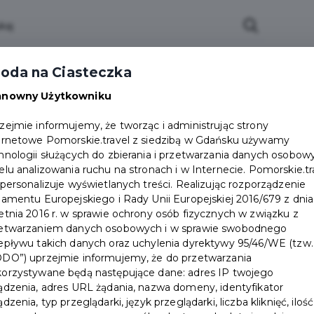
oda na Ciasteczka
ości
Pakiety
Partnerzy
FAQ
Punkty sprz
anowny Użytkowniku
zejmie informujemy, że tworząc i administrując strony
ernetowe Pomorskie.travel z siedzibą w Gdańsku używamy
hnologii służących do zbierania i przetwarzania danych osobow
elu analizowania ruchu na stronach i w Internecie. Pomorskie.tr
 personalizuje wyświetlanych treści. Realizując rozporządzenie
lamentu Europejskiego i Rady Unii Europejskiej 2016/679 z dnia
etnia 2016 r. w sprawie ochrony osób fizycznych w związku z
La Catrina
etwarzaniem danych osobowych i w sprawie swobodnego
epływu takich danych oraz uchylenia dyrektywy 95/46/WE (tzw.
DO”) uprzejmie informujemy, że do przetwarzania
orzystywane będą następujące dane: adres IP twojego
ądzenia, adres URL żądania, nazwa domeny, identyfikator
ądzenia, typ przeglądarki, język przeglądarki, liczba kliknięć, ilość