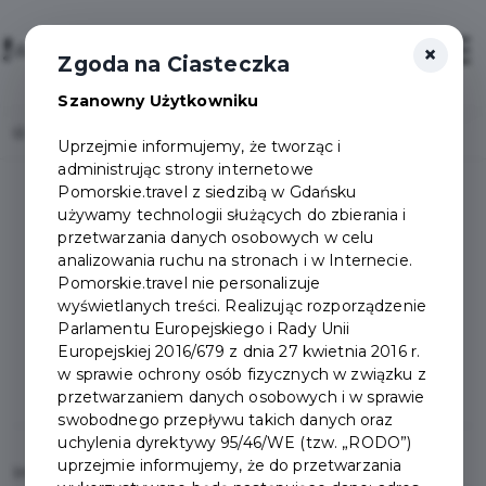
×
Login/Rejestracja
Otwór
Zgoda na Ciasteczka
Szanowny Użytkowniku
Home
Załóż konto
Uprzejmie informujemy, że tworząc i
administrując strony internetowe
Pomorskie.travel z siedzibą w Gdańsku
używamy technologii służących do zbierania i
Logowanie / Załóż
przetwarzania danych osobowych w celu
analizowania ruchu na stronach i w Internecie.
Pomorskie.travel nie personalizuje
konto
wyświetlanych treści. Realizując rozporządzenie
Parlamentu Europejskiego i Rady Unii
Europejskiej 2016/679 z dnia 27 kwietnia 2016 r.
w sprawie ochrony osób fizycznych w związku z
Zaloguj
Załóż konto
przetwarzaniem danych osobowych i w sprawie
swobodnego przepływu takich danych oraz
uchylenia dyrektywy 95/46/WE (tzw. „RODO”)
uprzejmie informujemy, że do przetwarzania
Imię
*