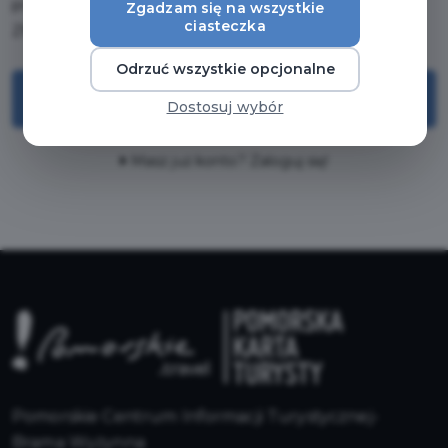
przynajmniej JEDNEJ DUŻEJ i małej litery oraz CYFRY i
Zgadzam się na wszystkie
ciasteczka
ZNAKU SPECJALNEGO (np. !, $)
Odrzuć wszystkie opcjonalne
Załóż konto
Dostosuj wybór
Masz już konto? Zaloguj się!
Pomorskie Centrum Informacji Turystycznej-
Brama Wyżynna