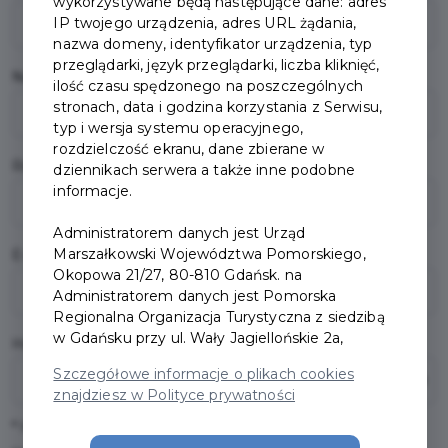
wykorzystywane będą następujące dane: adres
IP twojego urządzenia, adres URL żądania,
nazwa domeny, identyfikator urządzenia, typ
przeglądarki, język przeglądarki, liczba kliknięć,
Nazwisko
*
ilość czasu spędzonego na poszczególnych
stronach, data i godzina korzystania z Serwisu,
typ i wersja systemu operacyjnego,
rozdzielczość ekranu, dane zbierane w
Rok urodzenia
*
dziennikach serwera a także inne podobne
informacje.
Administratorem danych jest Urząd
Marszałkowski Województwa Pomorskiego,
E-mail
*
Okopowa 21/27, 80-810 Gdańsk. na
Administratorem danych jest Pomorska
Regionalna Organizacja Turystyczna z siedzibą
w Gdańsku przy ul. Wały Jagiellońskie 2a,
Hasło
*
Szczegółowe informacje o plikach cookies
znajdziesz w Polityce prywatności
* Hasło powinno się składać z minimum 8 ZNAKÓW,