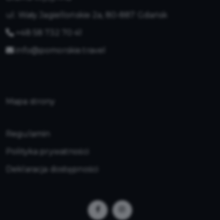
ul. Wały Jagiellońskie 2a, 80-887 Gdańsk
+48 58 732 70 41
info@pomorskie.travel
Mapa strony
Regulamin
Polityka prywatności
Deklaracja dostępności