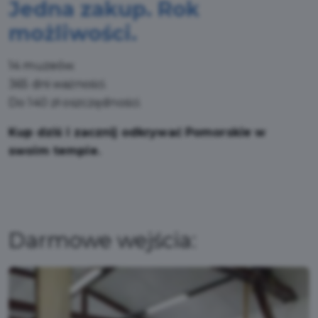
Jedna zakup. Rok 
możliwości.
14 muzeów.
365 dni ważności.
Do 140 zł oszczędności.
Kup dziś i zacznij odkrywać Pomorskie w 
swoim tempie.
Darmowe wejścia: