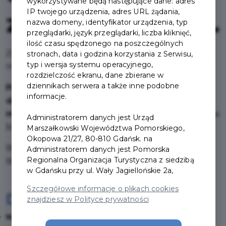
wykorzystywane będą następujące dane: adres
IP twojego urządzenia, adres URL żądania,
zł oszczędności.
nazwa domeny, identyfikator urządzenia, typ
przeglądarki, język przeglądarki, liczba kliknięć,
ilość czasu spędzonego na poszczególnych
Zamiast odkładać „kiedyś pójdziemy do muzeum” – 
stronach, data i godzina korzystania z Serwisu,
typ i wersja systemu operacyjnego,
miej kulturę zawsze pod ręką.
rozdzielczość ekranu, dane zbierane w
dziennikach serwera a także inne podobne
Pakiet Kultura
 to imienna karta ważna przez 
365 
informacje.
dni
, dzięki której 
raz w roku wchodzisz do 14 
muzeów w regionie
 i oszczędzasz nawet 
140 zł
 na 
Administratorem danych jest Urząd
biletach.
Marszałkowski Województwa Pomorskiego,
Okopowa 21/27, 80-810 Gdańsk. na
Bez kupowania pojedynczych wejściówek.
Administratorem danych jest Pomorska
Regionalna Organizacja Turystyczna z siedzibą
Bez presji czasu.
w Gdańsku przy ul. Wały Jagiellońskie 2a,
Szczegółowe informacje o plikach cookies
Dlaczego warto?
znajdziesz w Polityce prywatności
Nawet 140 zł w kieszeni:
 z Pakietem Kultura, 