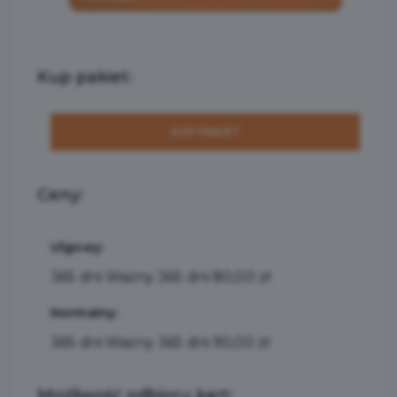
Kup pakiet:
KUP PAKIET
Ceny:
Ulgowy:
365 dni Ważny 365 dni 80,00 zł
Normalny:
365 dni Ważny 365 dni 90,00 zł
Możliwość odbioru kart: