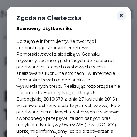
×
Login/Rejestracja
Otwór
Zgoda na Ciasteczka
Szanowny Użytkowniku
Home
Pakiety
Pakiet Kultura
Uprzejmie informujemy, że tworząc i
administrując strony internetowe
Pomorskie.travel z siedzibą w Gdańsku
Pakiet Kultura
używamy technologii służących do zbierania i
przetwarzania danych osobowych w celu
analizowania ruchu na stronach i w Internecie.
Pomorskie.travel nie personalizuje
wyświetlanych treści. Realizując rozporządzenie
Pakiet Kultura
Parlamentu Europejskiego i Rady Unii
Europejskiej 2016/679 z dnia 27 kwietnia 2016 r.
w sprawie ochrony osób fizycznych w związku z
14 muzeów. 365 
przetwarzaniem danych osobowych i w sprawie
swobodnego przepływu takich danych oraz
uchylenia dyrektywy 95/46/WE (tzw. „RODO”)
dni. Nawet 140 
uprzejmie informujemy, że do przetwarzania