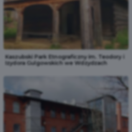
Kaszubski Park Etnograficzny im. Teodory i
Izydora Gulgowskich we Wdzydzach