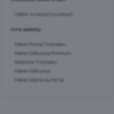
Odbiór w naszych punktach
Inne pakiety:
Pakiet Poznaj Trójmiasto
Pakiet Odkrywca Premium
Rodzinne Trójmiasto
Pakiet Odkrywca
Pakiet Gdynia na 100 lat