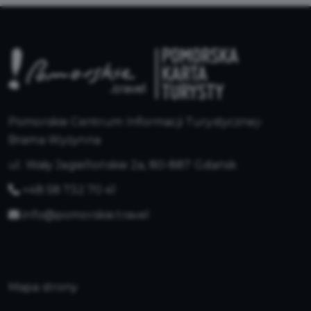
Pomorskie Centrum Informacji Turystycznej-
Brama Wyżynna
ul. Wały Jagiellońskie 2a, 80-887 Gdańsk
+48 58 732 70 41
info@pomorskie.travel
Mapa strony