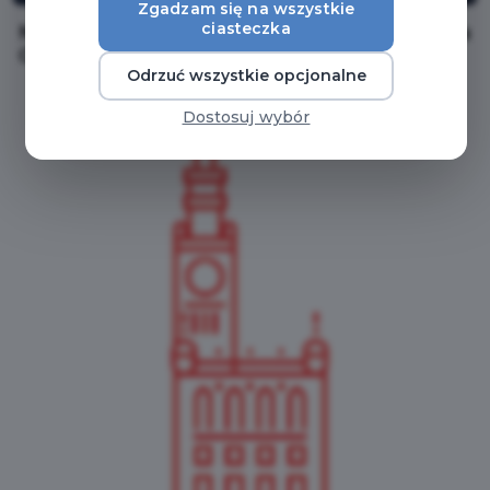
Zgadzam się na wszystkie
ciasteczka
Narodowe Muzeum Morskie - Spichlerze na
Ołowiance
Odrzuć wszystkie opcjonalne
Dostosuj wybór